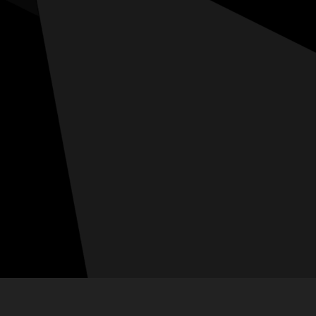
-lesgets.com
75 78 06
'Ancienne Fruitière,
Gets