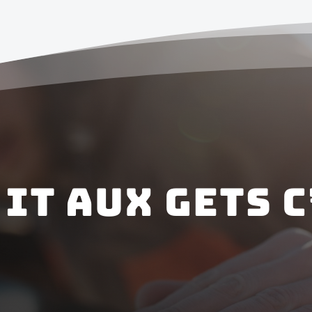
IT aux GETS C

Du matériel toujours
adapté à votre niveau