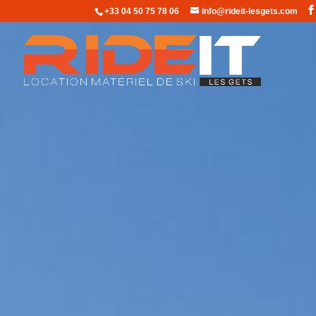
+33 04 50 75 78 06
info@rideit-lesgets.com
de 10% à 30% de remis
offert