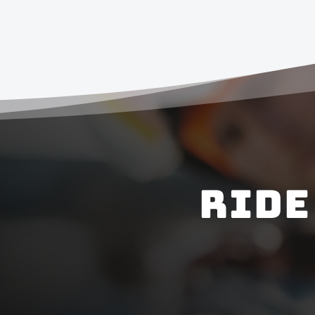
RIDE 

Un matériel toujours au
top