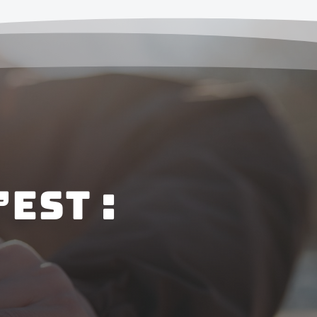
’EST :

La consigne gratuite